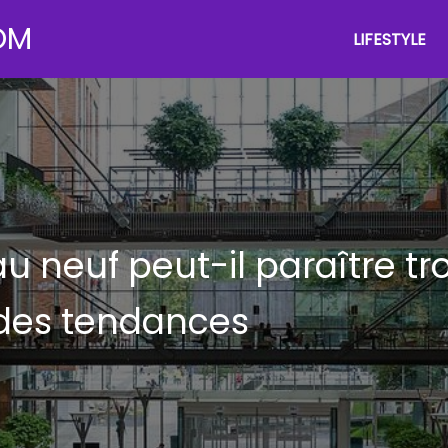
OM
LIFESTYLE
 neuf peut-il paraître t
des tendances