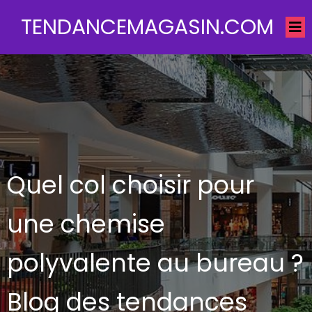
TENDANCEMAGASIN.COM
Quel col choisir pour
une chemise
polyvalente au bureau ?
Blog des tendances